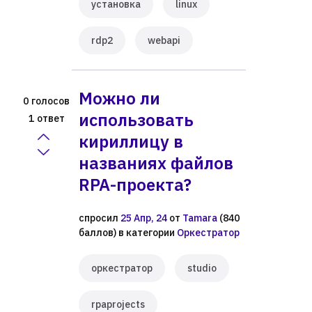
установка
linux
rdp2
webapi
Можно ли
голосов
0
использовать
ответ
1
кириллицу в
названиях файлов
RPA-проекта?
спросил
25 Апр, 24
от
Tamara
(
840
баллов)
в категории
Оркестратор
оркестратор
studio
rpaprojects