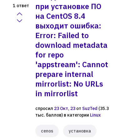
при установке ПО
ответ
1
на CentOS 8.4
выходит ошибка:
Error: Failed to
download metadata
for repo
'appstream': Cannot
prepare internal
mirrorlist: No URLs
in mirrorlist
спросил
23 Окт, 23
от
SuzTed
(
35.3
тыс.
баллов)
в категории
Linux
cenos
установка