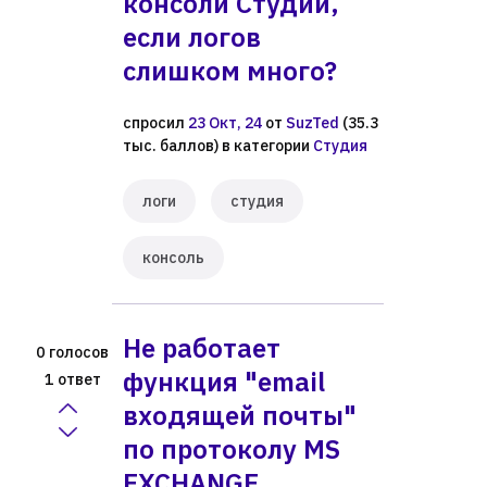
консоли Студии,
если логов
слишком много?
спросил
23 Окт, 24
от
SuzTed
(
35.3
тыс.
баллов)
в категории
Студия
логи
студия
консоль
Не работает
голосов
0
функция "email
ответ
1
входящей почты"
по протоколу MS
EXCHANGE.