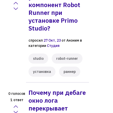
компонент Robot
Runner при
установке Primo
Studio?
спросил
27 Окт, 23
от
Аноним
в
категории
Студия
studio
robot-runner
установка
раннер
Почему при дебаге
голосов
0
окно лога
ответ
1
перекрывает