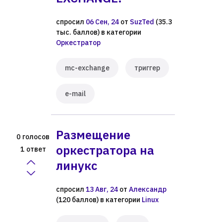
спросил
06 Сен, 24
от
SuzTed
(
35.3
тыс.
баллов)
в категории
Оркестратор
mc-exchange
триггер
e-mail
Размещение
голосов
0
оркестратора на
ответ
1
линукс
спросил
13 Авг, 24
от
Александр
(
120
баллов)
в категории
Linux