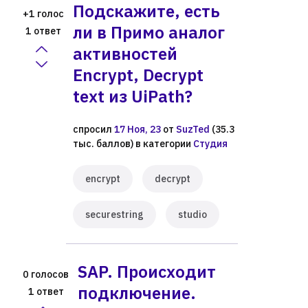
Подскажите, есть
голос
+1
ли в Примо аналог
ответ
1
активностей
Encrypt, Decrypt
text из UiPath?
спросил
17 Ноя, 23
от
SuzTed
(
35.3
тыс.
баллов)
в категории
Студия
encrypt
decrypt
securestring
studio
SAP. Происходит
голосов
0
подключение.
ответ
1