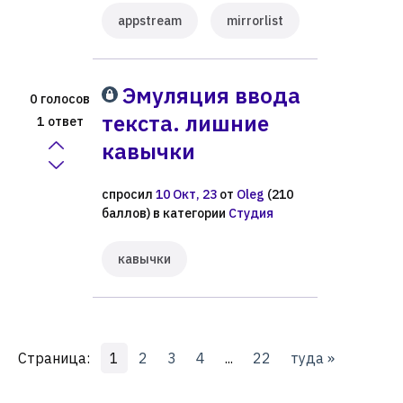
appstream
mirrorlist
Эмуляция ввода
голосов
0
текста. лишние
ответ
1
кавычки
спросил
10 Окт, 23
от
Oleg
(
210
баллов)
в категории
Студия
кавычки
Страница:
1
2
3
4
...
22
туда »