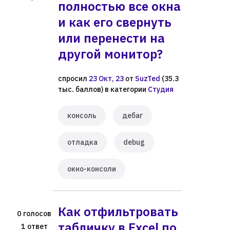
полностью все окна
и как его свернуть
или перенести на
другой монитор?
спросил
23 Окт, 23
от
SuzTed
(
35.3
тыс.
баллов)
в категории
Студия
консоль
дебаг
отладка
debug
окно-консоли
Как отфильтровать
голосов
0
табличку в Excel по
ответ
1