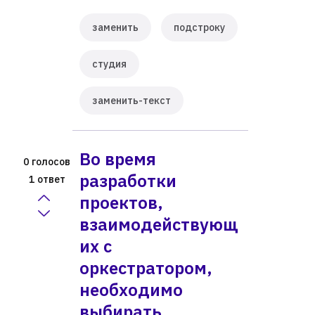
заменить
подстроку
студия
заменить-текст
Во время
голосов
0
разработки
ответ
1
проектов,
взаимодействующ
их с
оркестратором,
необходимо
выбирать