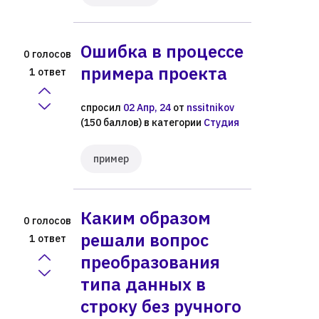
Ошибка в процессе
голосов
0
примера проекта
ответ
1
спросил
02 Апр, 24
от
nssitnikov
(
150
баллов)
в категории
Студия
пример
Каким образом
голосов
0
решали вопрос
ответ
1
преобразования
типа данных в
строку без ручного