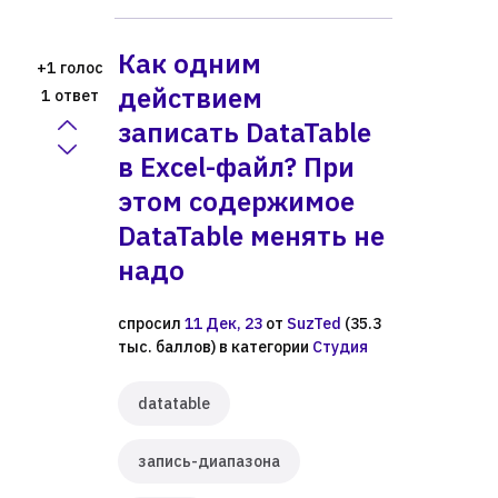
Как одним
голос
+1
действием
ответ
1
записать DataTable
в Excel-файл? При
этом содержимое
DataTable менять не
надо
спросил
11 Дек, 23
от
SuzTed
(
35.3
тыс.
баллов)
в категории
Студия
datatable
запись-диапазона