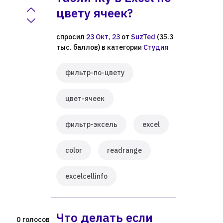
цвету ячеек?
спросил
23 Окт, 23
от
SuzTed
(
35.3
тыс.
баллов)
в категории
Студия
фильтр-по-цвету
цвет-ячеек
фильтр-эксель
excel
color
readrange
excelcellinfo
Что делать если
голосов
0