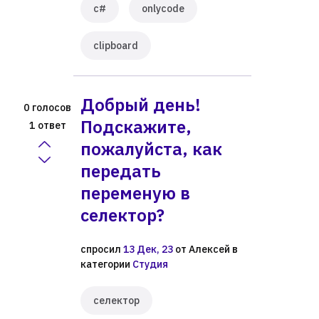
c#
onlycode
clipboard
Добрый день!
голосов
0
Подскажите,
ответ
1
пожалуйста, как
передать
переменую в
селектор?
спросил
13 Дек, 23
от
Алексей
в
категории
Студия
селектор