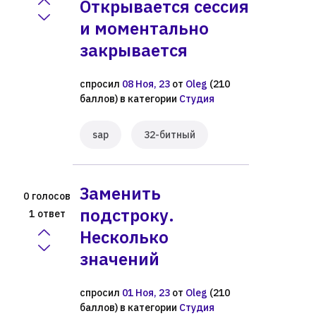
Открывается сессия
и моментально
закрывается
спросил
08 Ноя, 23
от
Oleg
(
210
баллов)
в категории
Студия
sap
32-битный
Заменить
голосов
0
подстроку.
ответ
1
Несколько
значений
спросил
01 Ноя, 23
от
Oleg
(
210
баллов)
в категории
Студия