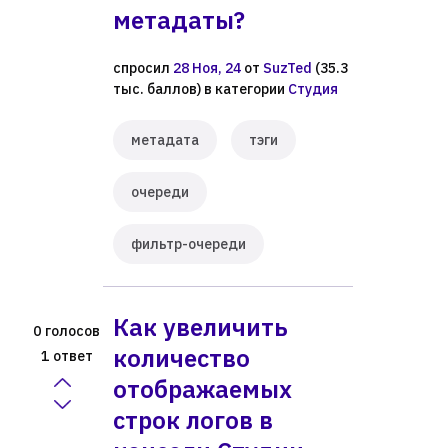
метадаты?
спросил
28 Ноя, 24
от
SuzTed
(
35.3
тыс.
баллов)
в категории
Студия
метадата
тэги
очереди
фильтр-очереди
Как увеличить
голосов
0
количество
ответ
1
отображаемых
строк логов в