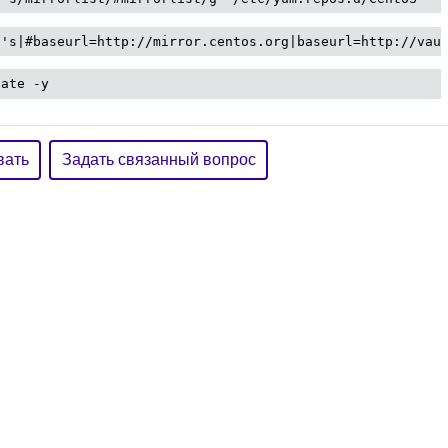
 's|#baseurl=http://mirror.centos.org|baseurl=http://vau
date -y