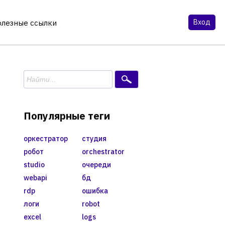
Вход
олезные ссылки
Популярные теги
оркестратор
студия
робот
orchestrator
studio
очереди
webapi
бд
rdp
ошибка
логи
robot
excel
logs