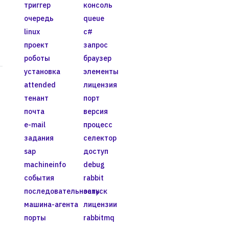
триггер
консоль
очередь
queue
linux
c#
проект
запрос
роботы
браузер
установка
элементы
attended
лицензия
тенант
порт
почта
версия
e-mail
процесс
задания
селектор
sap
доступ
machineinfo
debug
события
rabbit
последовательность
запуск
машина-агента
лицензии
порты
rabbitmq