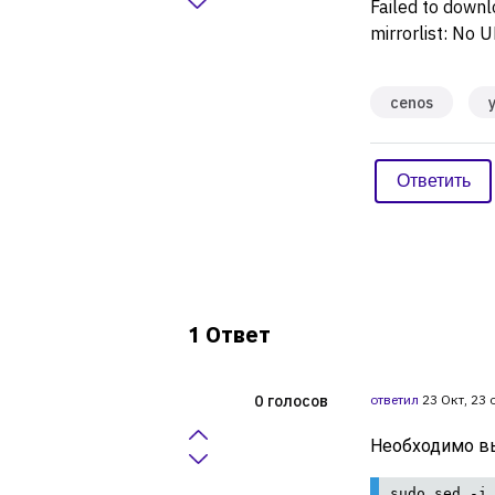
Failed to down
mirrorlist: No U
cenos
Ответ
1
голосов
0
ответил
23 Окт, 23
Необходимо в
sudo sed -i