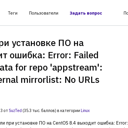
Теги
Пользователи
Задать вопрос
П
ри установке ПО на
т ошибка: Error: Failed
ta for repo 'appstream':
rnal mirrorlist: No URLs
23
от
SuzTed
(
35.3 тыс.
баллов)
в категории
Linux
ли при установке ПО на CentOS 8.4 выходит ошибка: Error: