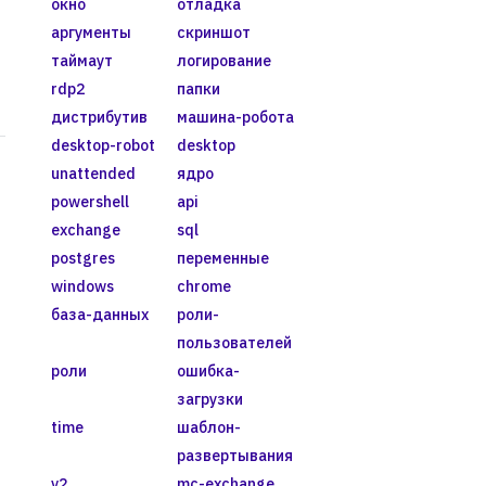
окно
отладка
аргументы
скриншот
lt.centos.org|g' /etc/yum.repos.d/CentOS-*
таймаут
логирование
rdp2
папки
дистрибутив
машина-робота
desktop-robot
desktop
unattended
ядро
powershell
api
exchange
sql
postgres
переменные
windows
chrome
база-данных
роли-
пользователей
роли
ошибка-
загрузки
time
шаблон-
развертывания
v2
mc-exchange