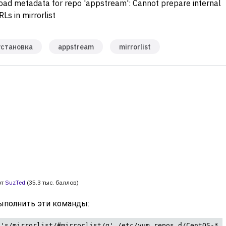
load metadata for repo 'appstream': Cannot prepare internal
RLs in mirrorlist
установка
appstream
mirrorlist
от
SuzTed
(
35.3 тыс.
баллов)
ыполнить эти команды:
 's/mirrorlist/#mirrorlist/g' /etc/yum.repos.d/CentOS-* 