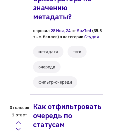
значению
метадаты?
спросил
28 Ноя, 24
от
SuzTed
(
35.3
тыс.
баллов)
в категории
Студия
метадата
тэги
очереди
фильтр-очереди
Как отфильтровать
голосов
0
очередь по
ответ
1
статусам