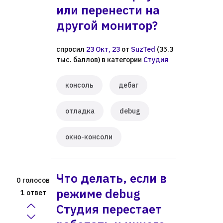
или перенести на
другой монитор?
спросил
23 Окт, 23
от
SuzTed
(
35.3
тыс.
баллов)
в категории
Студия
консоль
дебаг
отладка
debug
окно-консоли
Что делать, если в
голосов
0
режиме debug
ответ
1
Студия перестает