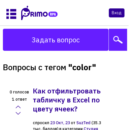
Вход
Задать вопрос
Вопросы с тегом
"color"
Как отфильтровать
голосов
0
табличку в Excel по
ответ
1
цвету ячеек?
спросил
23 Окт, 23
от
SuzTed
(
35.3
тыс.
баллов)
в категории
Студия