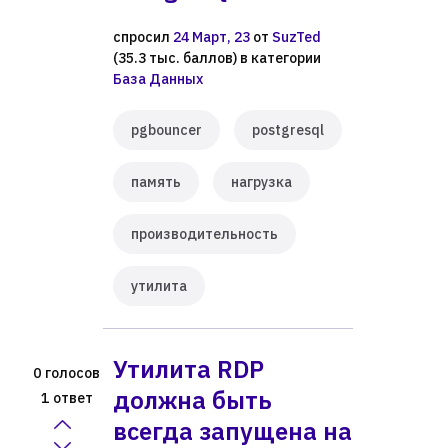
спросил
24 Март, 23
от
SuzTed
(
35.3 тыс.
баллов)
в категории
База Данных
pgbouncer
postgresql
память
нагрузка
производительность
утилита
Утилита RDP
голосов
0
должна быть
ответ
1
всегда запущена на