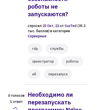
роботы не
запускаются?
спросил
25 Окт, 22
от
SuzTed
(
35.3
тыс.
баллов)
в категории
Серверные
rdp
службы
оркестратор
роботы
иб
перезапуск
Необходимо ли
голосов
0
перезапускать
ответ
1
программму Nginx