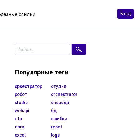
Вход
олезные ссылки
Популярные теги
оркестратор
студия
робот
orchestrator
studio
очереди
webapi
бд
rdp
ошибка
логи
robot
excel
logs